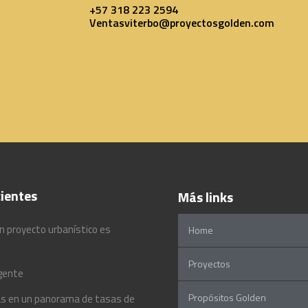
+57 318 223 2594
Ventasviterbo@proyectosgolden.com
ientes
Más links
n proyecto urbanístico es
Home
Proyectos
igente
Propósitos Golden
rras en un panorama de tasas de