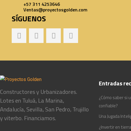
+57 311 4253646
Ventas@proyectosgolden.com
SÍGUENOS
Entradas rec
Constructores y Urbanizadores.
¿Cómo saber si u
Lotes en Tuluá, La Marina,
confiable?
Andalucía, Sevilla, San Pedro, Trujillo
Una Jugada Intel
y viterbo. Financiamos.
¿Invertir en tie