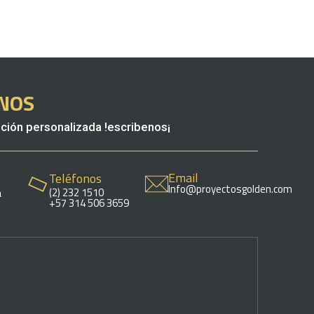
NOS
ción personalizada !escribenos¡
Email
Teléfonos
Info@proyectosgolden.com
(2) 232 1510
a
+57 314 506 3659