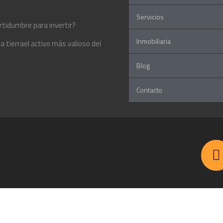
Servicios
rtidumbre para invertir?
Inmobiliaria
 tierrael activo más valioso del
Blog
Contacto