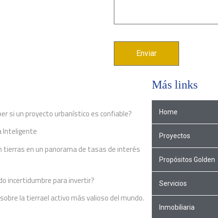
Más links
s recientes
r si un proyecto urbanístico es confiable?
Home
 Inteligente
Proyectos
en tierras en un panorama de tasas de interés
Propósitos Golden
do incertidumbre para invertir?
Servicios
obre la tierrael activo más valioso del mundo.
Inmobiliaria