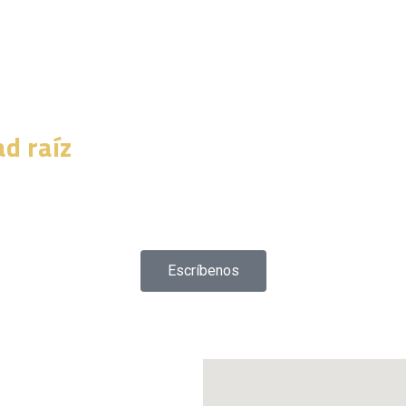
rtir en propi
ad raíz
Escríbenos