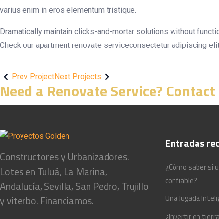
varius enim in eros elementum tristique.
Dramatically maintain clicks-and-mortar solutions without funct
Check our apartment renovate serviceconsectetur adipiscing elit
Prev Project
Next Projects
Need a Renovate Service? Contact
Entradas rec
Constructores y Urbanizadores.
¿Cómo saber si u
Lotes en Tuluá, La Marina,
confiable?
Andalucía, Sevilla, San Pedro, Trujillo
Una Jugada Intel
y viterbo. Financiamos.
¿Invertir en tie