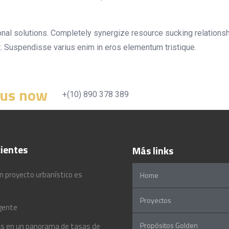
ional solutions. Completely synergize resource sucking relations
. Suspendisse varius enim in eros elementum tristique.
 us now
+(10) 890 378 389
ientes
Más links
n proyecto urbanístico es
Home
Proyectos
igente
Propósitos Golden
rras en un panorama de tasas de