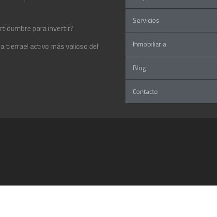
Servicios
rtidumbre para invertir?
Inmobiliaria
 tierrael activo más valioso del
Blog
Contacto