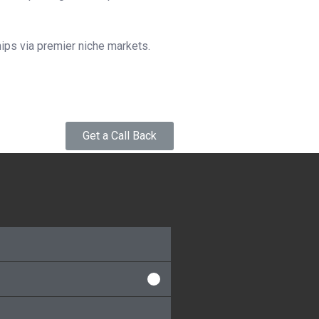
hips via premier niche markets.
Get a Call Back